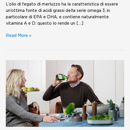
L’olio di fegato di merluzzo ha la caratteristica di essere
un’ottima fonte di acidi grassi della serie omega 3, in
particolare di EPA e DHA, e contiene naturalmente
vitamina A e D: questo lo rende un […]
Read More »
Vitamina
D
–
uno
dei
grandi
benefici
dell’olio
di
fegato
di