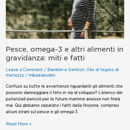
altri
alimenti
in
gravidanza:
miti
e
fatti
Pesce, omega-3 e altri alimenti in
gravidanza: miti e fatti
Leave a Comment
/
Bambini e Genitori
,
Olio di fegato di
merluzzo
/
mikaelaruden
Confuso su tutte le avvertenze riguardanti gli alimenti che
possono danneggiare il feto in via di sviluppo? L’elenco dei
potenziali pericoli per le future mamme ansiose non finirà
mai. Qui abbiamo separato i fatti dalla finzione, compresi
alcuni strani sul pesce e gli omega 3.
Read More »