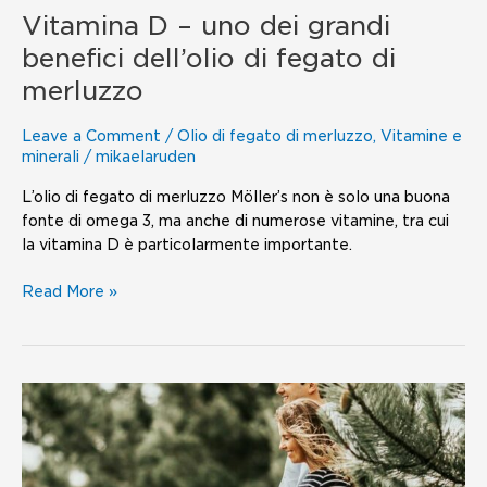
merluzzo
Vitamina D – uno dei grandi
benefici dell’olio di fegato di
merluzzo
Leave a Comment
/
Olio di fegato di merluzzo
,
Vitamine e
minerali
/
mikaelaruden
L’olio di fegato di merluzzo Möller’s non è solo una buona
fonte di omega 3, ma anche di numerose vitamine, tra cui
la vitamina D è particolarmente importante.
Read More »
Pesce,
omega-
3
e