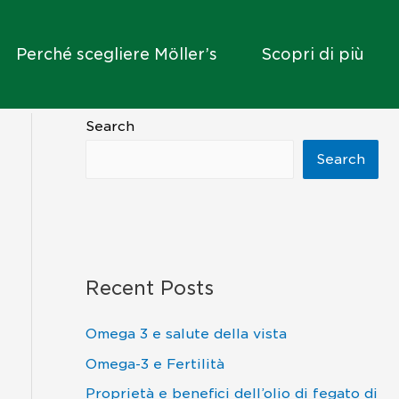
Perché scegliere Möller’s
Scopri di più
Search
Search
Recent Posts
Omega 3 e salute della vista
Omega-3 e Fertilità
Proprietà e benefici dell’olio di fegato di