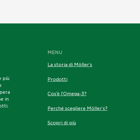
MENU
La storia di Möller’s
e più
Prodotti
e
opera
Cos’è l’Omega-3?
e in
tti.
Perché scegliere Möller’s?
Scopri di più